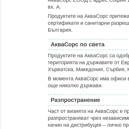
вх. А.
Продуктите на АкваСорс притежа
сертификати и санитарни разреш
България.
АкваСорс по света
Продуктите на АкваСорс са одоб
територията на държавите от Евр
Хърватска, Македония, Сърбия, 
В момента АкваСорс има офиси 
още няколко държави.
Разпространение
Част от визията на АкваСорс е п
разпространяват чрез независим
начин на дистрибуция – лично п