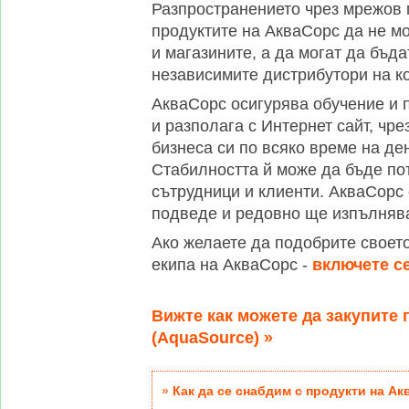
Разпространението чрез мрежов 
продуктите на АкваСорс да не мо
и магазините, а да могат да бъда
независимите дистрибутори на к
АкваСорс осигурява обучение и 
и разполага с Интернет сайт, чре
бизнеса си по всяко време на де
Стабилността й може да бъде по
сътрудници и клиенти. АкваСорс 
подведе и редовно ще изпълнява
Ако желаете да подобрите своето
екипа на АкваСорс -
включете с
Вижте как можете да закупите
(AquaSource) »
»
Как да се снабдим с продукти на А