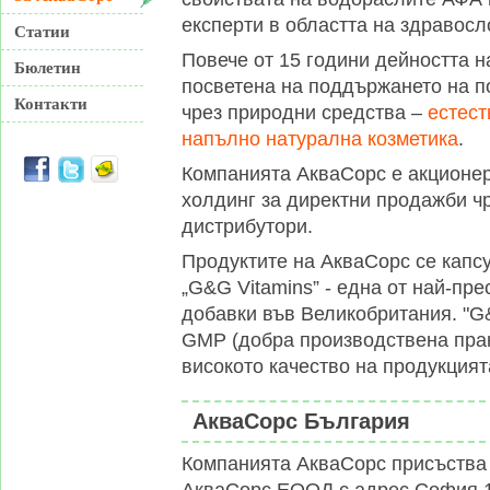
експерти в областта на здравосл
Статии
Повече от 15 години дейността 
Бюлетин
посветена на поддържането на п
Контакти
чрез природни средства –
естест
напълно натурална козметика
.
Компанията АкваСорс е акционе
холдинг за директни продажби ч
дистрибутори.
Продуктите на АкваСорс се капс
„G&G Vitamins” - една от най-пр
добавки във Великобритания. "G
GMP (добра производствена практ
високото качество на продукцият
АкваСорс България
Компанията АкваСорс присъства 
АкваСорс ЕООД с адрес София 14